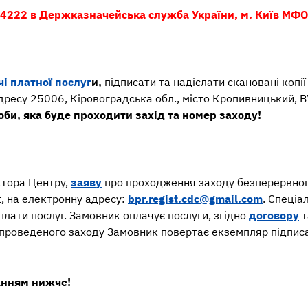
222 в Держказначейська служба України, м. Київ МФ
чі
платної
послуг
и,
підписати та надіслати скановані копії
дресу 25006, Кіровоградська обл., місто Кропивницький,
би, яка буде проходити захід та номер заходу!
ктора Центру,
заяву
про проходження заходу безперервног
к, на електронну адресу:
bpr.regist.cdc@gmail.com
. Спеціа
лати послуг. Замовник оплачує послуги, згідно
договору
т
я проведеного заходу Замовник повертає екземпляр підпис
ланням нижче!