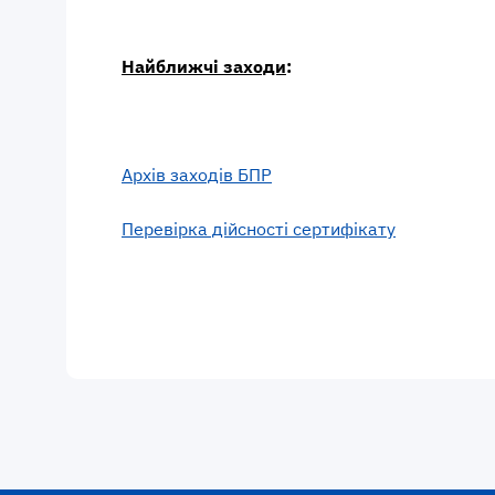
Найближчі заходи
:
Архів заходів БПР
Перевірка дійсності сертифікату