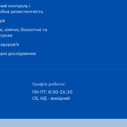
ний контроль і
обна резистентність
ція
, хімічні, біологічні та
агрози
 здоров’я
рні дослідження
Графік роботи:
ПН-ПТ: 8:00-16:30
СБ, НД - вихідний