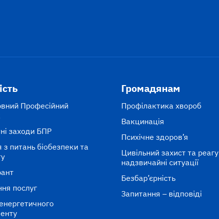
ість
Громадянам
рвний Професійний
Профілактика хвороб
к
Вакцинація
ні заходи БПР
Психічне здоров’я
 з питань біобезпеки та
Цивільний захист та реаг
ту
надзвичайні ситуації
рант
Безбар’єрність
ня послуг
Запитання – відповіді
енергетичного
енту