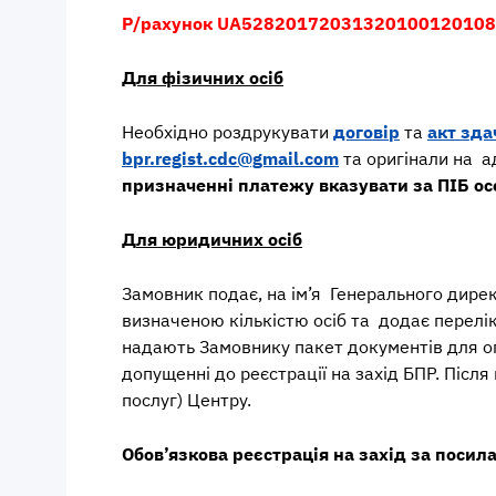
Р/рахунок UA528201720313201001201084
Для фізичних осіб
Необхідно роздрукувати
договір
та
акт
зда
bpr.regist.cdc@gmail.com
та оригінали на а
призначенні платежу вказувати за ПІБ осо
Д
ля юридичних осіб
Замовник подає, на ім’я Генерального дире
визначеною кількістю осіб та додає перелі
надають Замовнику пакет документів для оп
допущенні до реєстрації на захід БПР. Післ
послуг) Центру.
Обов’язкова реєстрація на захід за поси