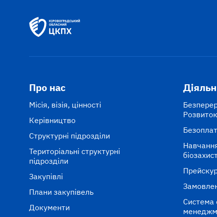
Про нас
Діяльн
Місія, візія, цінності
Безпере
Розвито
Керівництво
Безоплат
Структурні підрозділи
Навчання
Територіальні структурні
біозахис
підрозділи
Прейску
Закупівлі
Замовлен
Плани закупівель
Система 
Документи
менеджм