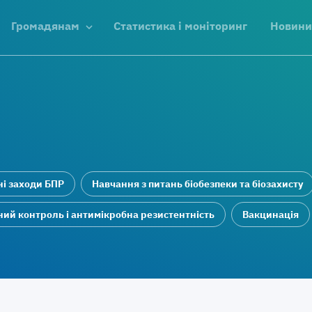
Громадянам
Статистика і моніторинг
Новини
ні заходи БПР
Навчання з питань біобезпеки та біозахисту
ий контроль і антимікробна резистентність
Вакцинація