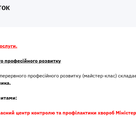
ТОК
ослуги.
го професійного розвитку
перервного професійного розвитку (майстер-клас) склада
ника.
зитами:
сний центр контролю та профілактики хвороб Міністер