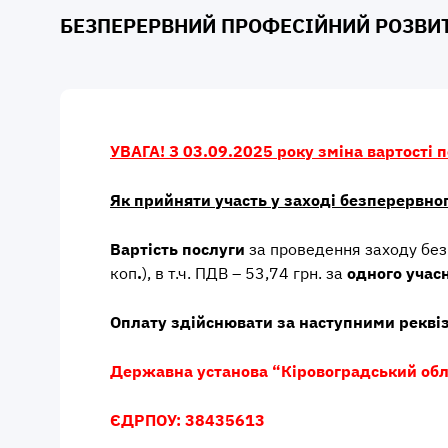
БЕЗПЕРЕРВНИЙ ПРОФЕСІЙНИЙ РОЗВИ
УВАГА! З 03.09.2025 року зміна вартості п
Як прийняти участь у заході безперервно
Вартість послуги
за проведення заходу без
коп
.
), в т.ч. ПДВ – 53,74 грн. за
одного учас
Оплату здійснювати за наступними рекві
Державна установа “Кіровоградський обла
ЄДРПОУ: 38435613