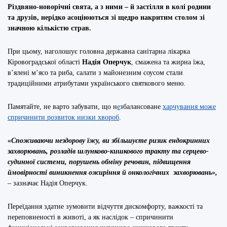
Різдвяно-новорічні свята, а з ними – й застілля в колі родини
та друзів, нерідко асоціюються зі щедро накритим столом зі
значною кількістю страв.
При цьому, наголошує головна державна санітарна лікарка
Кіровоградської області
Надія Оперчук
, смажена та жирна їжа,
в’ялені м’ясо та риба, салати з майонезним соусом стали
традиційними атрибутами українського святкового меню.
Памятайте, не варто забувати, що н
е
збалансоване
харчування може
спричинити розвиток низки хвороб
.
«С
пожива
ючи
нездорову їжу,
ви збільшуєте
ризик ендокринних
захворювань, розладів шлунково-кишкового тракту та серцево-
судинної системи, поруш
ень
обмін
у
речовин, підвищ
ення
ймовірн
ості
виникнення ожиріння й онкологічних захворювань
»,
– зазначає Надія Оперчук.
Переїдання здатне зумовити відчуття дискомфорту, важкості та
переповненості в животі, а як наслідок – спричинити