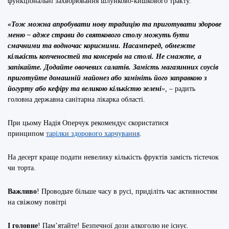
функціональні захворювання шлунково-кишкового тракту.
«Тож
можна апробувати
нову традицію та приготу
вати
здорове
меню – адже страви до святкового столу можуть бути
смачними
та в
одночас корисними.
Насамперед
, обмежте
кількість копченостей
та
консервів на столі
. Не смажте, а
запікайте. Д
одайте овочевих салатів.
З
амість магазинних соусів
приготуйте домашній майонез або замініть його заправкою з
йогурту або кефіру
та
великою кількістю зелені
»,
– радить
головна державна санітарна лікарка області.
При цьому Надія Оперчук рекомендує скористатися
принципом
тарілки здорового харчування
.
На десерт краще подати невелику кількість фруктів замість тістечок
чи торта.
Важливо
! Проводьте більше часу в русі, приділіть час активностям
на свіжому повітрі
І головне
! Пам’ятайте! Безпечної дози алкоголю не існує.