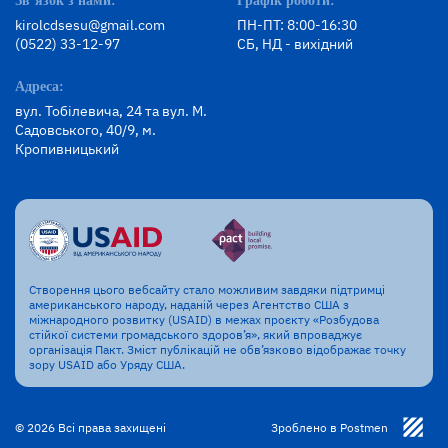
Зв’язок з нами:
Графік роботи:
kirolcdsesu@gmail.com
ПН-ПТ: 8:00-16:30
(0522) 33-12-97
СБ, НД - вихідний
Адреса:
вул. Тобілевича, 24 та вул. М.
Садовського, 40/9, м.
Кропивницький
Створення цього вебсайту стало можливим завдяки підтримці
американського народу, наданій через Агентство США з
міжнародного розвитку (USAID) в межах проєкту «Розбудова
стійкої системи громадського здоров’я», який впроваджує
організація Пакт. Зміст публікацій не обв’язково відображає точку
зору USAID або Уряду США.
© 2026 Всі права захищені
Зроблено в Postmen